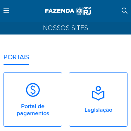
NOSSOS SITES
PORTAIS
Monetization_On
Local_Library
Portal de
Legislação
pagamentos