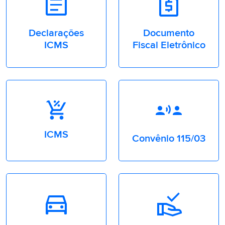
Article
Request_Page
Declarações
Documento
ICMS
Fiscal Eletrônico
communication
ICMS
Convênio 115/03
Directions_car
approval_delegation