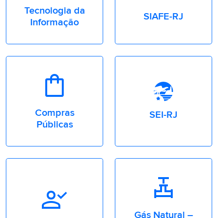
Tecnologia da
SIAFE-RJ
Informação
shopping_bag
Compras
SEI-RJ
Públicas
valve
person_check
Gás Natural –