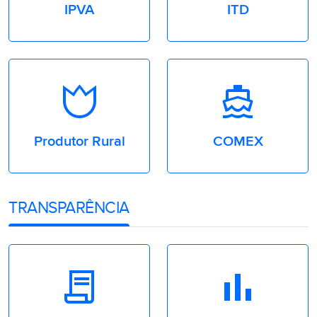
IPVA
ITD
fertile
directions_boat
Produtor Rural
COMEX
TRANSPARÊNCIA
contract
Bar_Chart