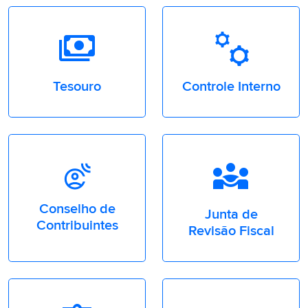
payments
Manufacturing
Tesouro
Controle Interno
Diversity_3
Conselho de
Junta de
Contribuintes
Revisão Fiscal