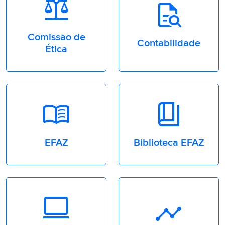
Balance
Quick_Reference_All
Comissão de
Contabilidade
Ética
Menu_Book
book_4
EFAZ
Biblioteca EFAZ
Computer
Timeline