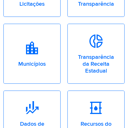
Licitações
Transparência
Donut_Small
Location_City
Transparência
Municípios
da Receita
Estadual
Finance_mode
Oil_Barrel
Dados de
Recursos do