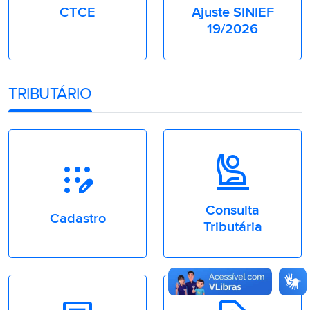
CTCE
Ajuste SINIEF
19/2026
TRIBUTÁRIO
Person_Raised_Hand
app_registration
Consulta
Cadastro
Tributária